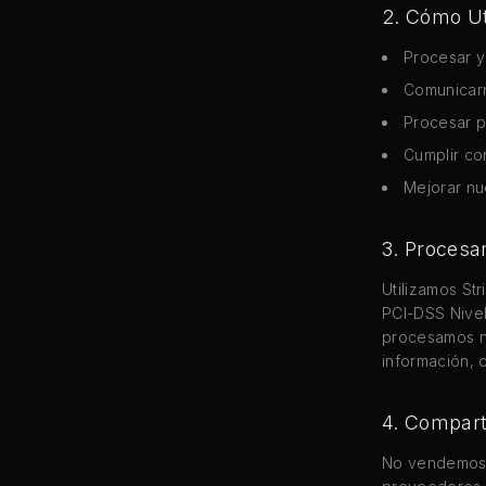
2. Cómo Ut
Procesar y
Comunicar
Procesar p
Cumplir co
Mejorar nue
3. Procesa
Utilizamos St
PCI-DSS Nivel
procesamos ni
información, c
4. Compart
No vendemos, 