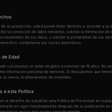
echos
e su jurisdicción, usted puede tener derecho a: acceder a su 
citar la corrección de datos inexactos, solicitar la eliminación de 
rocesamiento de sus datos, y solicitar la portabilidad de sus dat
 derechos, contáctenos por correo electrónico.
s de Edad
 web y productos no están dirigidos a menores de 18 años. No r
ente información personal de menores. Si descubrimos que hemo
e un menor, la eliminaremos de inmediato.
 a esta Política
s el derecho de actualizar esta Política de Privacidad en cualq
ntrarán en vigor inmediatamente después de su publicación en n
mendamos revisar esta página periódicamente.