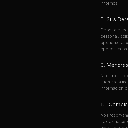
informes.
8. Sus Der
Dependiendo d
personal, soli
oponerse al p
ejercer estos
9. Menore
Nuestro sitio
intencionalm
información d
10. Cambios
Nos reservamo
Los cambios e
web. Le reco