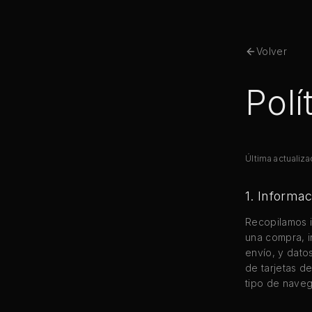
Volver
Polí
Última actualiz
1. Informa
Recopilamos i
una compra, i
envío, y dat
de tarjetas d
tipo de naveg