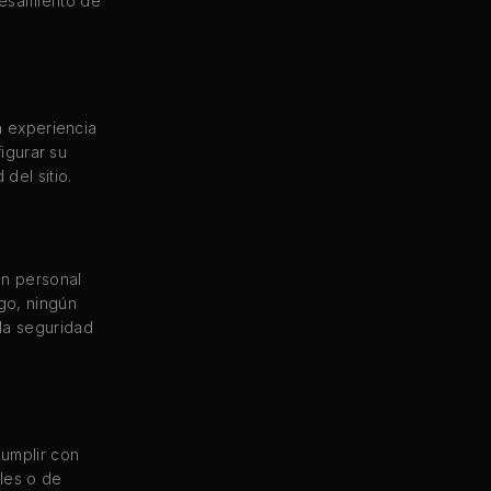
cesamiento de
a experiencia
figurar su
del sitio.
ón personal
go, ningún
la seguridad
umplir con
bles o de