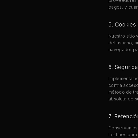
proveedores d
pagos, y cuan
5. Cookies
Nuestro sitio
del usuario, a
navegador par
6. Segurid
Implementamo
contra acceso
método de tra
absoluta de s
7. Retenci
Conservamos s
los fines par