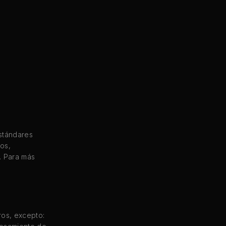
stándares
os,
. Para más
ros, excepto: