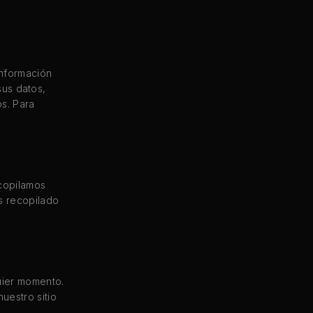
información
sus datos,
os. Para
ecopilamos
s recopilado
uier momento.
uestro sitio