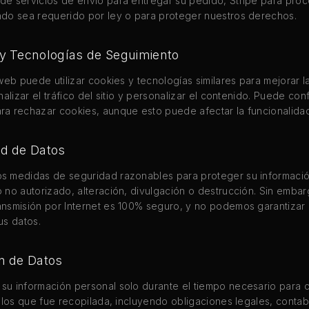
e servicios de envío para entregar su pedido, Stripe para pro
do sea requerido por ley o para proteger nuestros derechos.
 y Tecnologías de Seguimiento
 web puede utilizar cookies y tecnologías similares para mejorar l
nalizar el tráfico del sitio y personalizar el contenido. Puede con
a rechazar cookies, aunque esto puede afectar la funcionalidad 
ad de Datos
s medidas de seguridad razonables para proteger su informaci
 no autorizado, alteración, divulgación o destrucción. Sin embar
nsmisión por Internet es 100% seguro, y no podemos garantizar 
us datos.
ón de Datos
u información personal solo durante el tiempo necesario para c
a los que fue recopilada, incluyendo obligaciones legales, conta